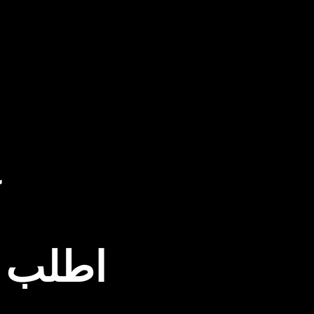
ك
اطلب ا