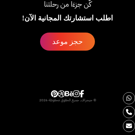
كٌن جزءَا من رحلتنا
اطلب استشارتك المجانية الآن!
حجز موعد
© جيجراف, جميع الحقوق محفوظة 2026