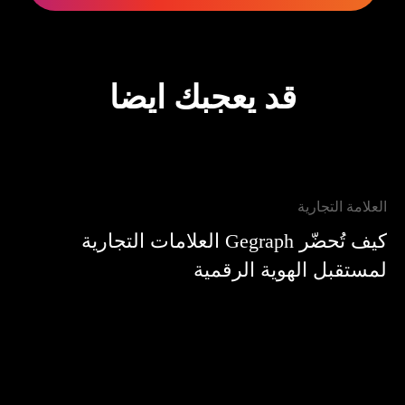
قد يعجبك ايضا
العلامة التجارية
العل
كيف تُحضّر Gegraph العلامات التجارية
لمستقبل الهوية الرقمية
لبن